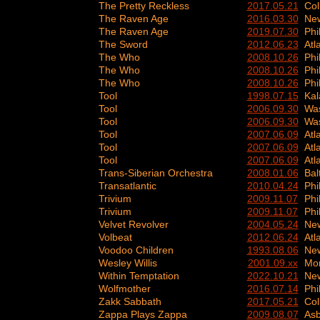
The Pretty Reckless
2017.05.21
Co
The Raven Age
2016.03.30
New
The Raven Age
2019.07.30
Phi
The Sword
2012.06.23
Atl
The Who
2008.10.26
Phi
The Who
2008.10.26
Phi
The Who
2008.10.26
Phi
Tool
1998.07.15
Kal
Tool
2006.09.30
Was
Tool
2006.09.30
Was
Tool
2007.06.09
Atl
Tool
2007.06.09
Atl
Tool
2007.06.09
Atl
Trans-Siberian Orchestra
2008.01.06
Bal
Transatlantic
2010.04.24
Phi
Trivium
2009.11.07
Phi
Trivium
2009.11.07
Phi
Velvet Revolver
2004.05.24
New
Volbeat
2012.06.24
Atl
Voodoo Children
1993.08.06
New
Wesley Willis
2001.09.xx
Mo
Within Temptation
2022.10.21
New
Wolfmother
2016.07.14
Phi
Zakk Sabbath
2017.05.21
Co
Zappa Plays Zappa
2009.08.07
Asb