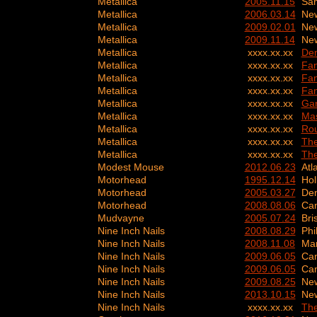
Metallica
2005.11.15
San
Metallica
2006.03.14
New
Metallica
2009.02.01
New
Metallica
2009.11.14
New
Metallica
xxxx.xx.xx
De
Metallica
xxxx.xx.xx
Fan
Metallica
xxxx.xx.xx
Fan
Metallica
xxxx.xx.xx
Fan
Metallica
xxxx.xx.xx
Gar
Metallica
xxxx.xx.xx
Mas
Metallica
xxxx.xx.xx
Rou
Metallica
xxxx.xx.xx
The
Metallica
xxxx.xx.xx
The
Modest Mouse
2012.06.23
Atl
Motorhead
1995.12.14
Hol
Motorhead
2005.03.27
Den
Motorhead
2008.08.06
Ca
Mudvayne
2005.07.24
Bri
Nine Inch Nails
2008.08.29
Phi
Nine Inch Nails
2008.11.08
Man
Nine Inch Nails
2009.06.05
Ca
Nine Inch Nails
2009.06.05
Ca
Nine Inch Nails
2009.08.25
New
Nine Inch Nails
2013.10.15
New
Nine Inch Nails
xxxx.xx.xx
The