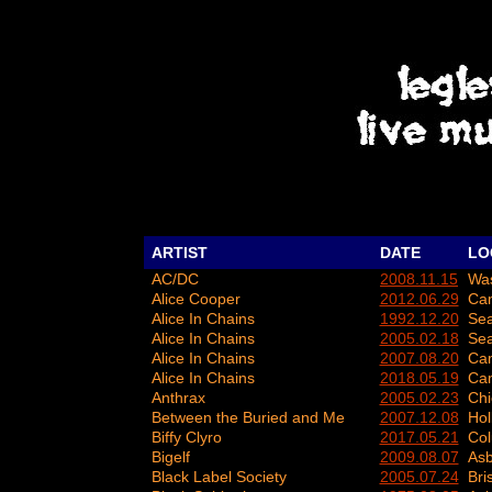
ARTIST
DATE
LO
AC/DC
2008.11.15
Was
Alice Cooper
2012.06.29
Ca
Alice In Chains
1992.12.20
Sea
Alice In Chains
2005.02.18
Sea
Alice In Chains
2007.08.20
Ca
Alice In Chains
2018.05.19
Ca
Anthrax
2005.02.23
Chi
Between the Buried and Me
2007.12.08
Hol
Biffy Clyro
2017.05.21
Co
Bigelf
2009.08.07
Asb
Black Label Society
2005.07.24
Bri