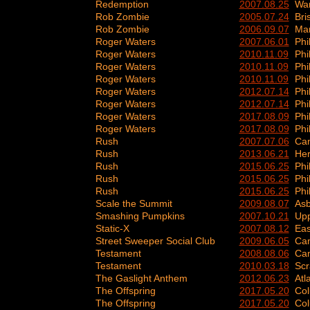
Redemption
2007.08.25
Wa
Rob Zombie
2005.07.24
Bri
Rob Zombie
2006.09.07
Man
Roger Waters
2007.06.01
Phi
Roger Waters
2010.11.09
Phi
Roger Waters
2010.11.09
Phi
Roger Waters
2010.11.09
Phi
Roger Waters
2012.07.14
Phi
Roger Waters
2012.07.14
Phi
Roger Waters
2017.08.09
Phi
Roger Waters
2017.08.09
Phi
Rush
2007.07.06
Ca
Rush
2013.06.21
Her
Rush
2015.06.25
Phi
Rush
2015.06.25
Phi
Rush
2015.06.25
Phi
Scale the Summit
2009.08.07
Asb
Smashing Pumpkins
2007.10.21
Upp
Static-X
2007.08.12
Eas
Street Sweeper Social Club
2009.06.05
Ca
Testament
2008.08.06
Ca
Testament
2010.03.18
Scr
The Gaslight Anthem
2012.06.23
Atl
The Offspring
2017.05.20
Co
The Offspring
2017.05.20
Co