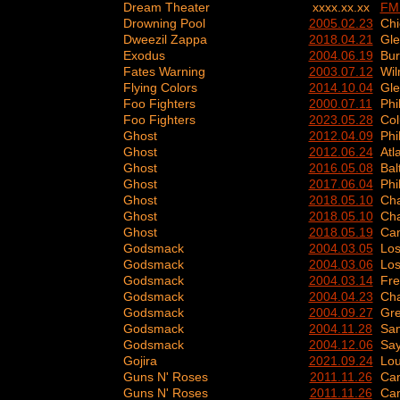
Dream Theater
xxxx.xx.xx
FM 
Drowning Pool
2005.02.23
Chi
Dweezil Zappa
2018.04.21
Gle
Exodus
2004.06.19
Bu
Fates Warning
2003.07.12
Wil
Flying Colors
2014.10.04
Gle
Foo Fighters
2000.07.11
Phi
Foo Fighters
2023.05.28
Co
Ghost
2012.04.09
Phi
Ghost
2012.06.24
Atl
Ghost
2016.05.08
Bal
Ghost
2017.06.04
Phi
Ghost
2018.05.10
Cha
Ghost
2018.05.10
Cha
Ghost
2018.05.19
Ca
Godsmack
2004.03.05
Los
Godsmack
2004.03.06
Los
Godsmack
2004.03.14
Fre
Godsmack
2004.04.23
Cha
Godsmack
2004.09.27
Gre
Godsmack
2004.11.28
San
Godsmack
2004.12.06
Say
Gojira
2021.09.24
Lou
Guns N' Roses
2011.11.26
Ca
Guns N' Roses
2011.11.26
Ca