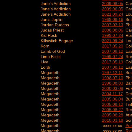
Jane's Addiction
2009.06.05
Ca
Jane's Addiction
2009.06.05
Ca
Jane's Addiction
2021.09.24
Lou
Janis Joplin
1969.08.16
Bet
Jordan Rudess
2007.03.13
Phi
Judas Priest
2008.08.06
Ca
Kid Rock
1999.07.24
Ro
Killswitch Engage
2021.09.24
Lou
Korn
2017.05.20
Co
Lamb of God
2007.08.12
Eas
Limp Bizkit
1999.07.24
Ro
Live
2017.05.19
Co
Lordi
2007.08.12
Eas
Megadeth
1997.12.11
Bue
Megadeth
1998.07.10
Phi
Megadeth
1998.08.03
Bal
Megadeth
2000.03.08
Fuk
Megadeth
2004.11.17
Det
Megadeth
2005.06.04
Bu
Megadeth
2005.08.12
Tin
Megadeth
2005.08.27
Rea
Megadeth
2005.08.28
Atl
Megadeth
2010.03.18
Scr
Megadeth
xxxx.xx.xx
Pun
Megadeth
xxxx.xx.xx
Rig