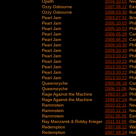
Opeth
2016.10.01
New
Ozzy Osbourne
2007.08.12
Eas
Ozzy Osbourne
2008.03.30
Bue
Pearl Jam
2003.07.01
Bri
Pearl Jam
2005.10.03
Phi
Pearl Jam
2005.10.03
Phi
Pearl Jam
2006.05.28
Ca
Pearl Jam
2008.06.20
Ca
Pearl Jam
2009.10.30
Phi
Pearl Jam
2009.10.30
Phi
Pearl Jam
2013.10.22
Phi
Pearl Jam
2013.10.22
Phi
Pearl Jam
2013.10.22
Phi
Pearl Jam
2013.10.22
Phi
Pearl Jam
2013.10.22
Phi
Queensryche
2005.06.18
Ca
Queensryche
2006.11.08
New
Rage Against the Machine
1993.07.18
Phi
Rage Against the Machine
1999.07.24
Ro
Rammstein
2010.12.11
New
Rammstein
2010.12.11
New
Rammstein
2011.05.05
Eas
Ray Manzarek & Robby Krieger
2011.11.05
Gle
Redemption
2007.08.22
Wal
Redemption
2007.08.24
Hol