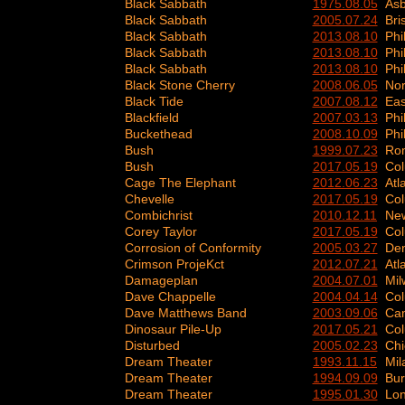
Black Sabbath
1975.08.05
Asb
Black Sabbath
2005.07.24
Bri
Black Sabbath
2013.08.10
Phi
Black Sabbath
2013.08.10
Phi
Black Sabbath
2013.08.10
Phi
Black Stone Cherry
2008.06.05
Nor
Black Tide
2007.08.12
Eas
Blackfield
2007.03.13
Phi
Buckethead
2008.10.09
Phi
Bush
1999.07.23
Ro
Bush
2017.05.19
Co
Cage The Elephant
2012.06.23
Atl
Chevelle
2017.05.19
Co
Combichrist
2010.12.11
New
Corey Taylor
2017.05.19
Co
Corrosion of Conformity
2005.03.27
Den
Crimson ProjeKct
2012.07.21
Atl
Damageplan
2004.07.01
Mil
Dave Chappelle
2004.04.14
Co
Dave Matthews Band
2003.09.06
Ca
Dinosaur Pile-Up
2017.05.21
Co
Disturbed
2005.02.23
Chi
Dream Theater
1993.11.15
Mil
Dream Theater
1994.09.09
Bur
Dream Theater
1995.01.30
Lo